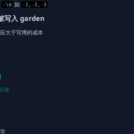
缀
如
-\d
-1,-2,-3
写入 garden
应大于写博的成本
n
标准
字