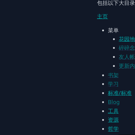
包括以下大目录
主页
菜单
花园地
碎碎念
友人帐
更新内
书架
学习
标准/标准
Blog
工具
资源
哲学